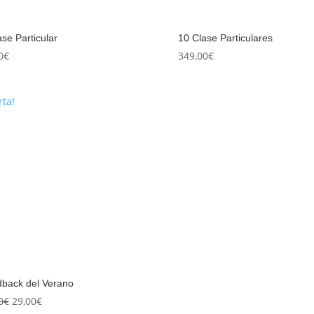
ase Particular
10 Clase Particulares
0
€
349,00
€
rta!
back del Verano
El
El
0
€
29,00
€