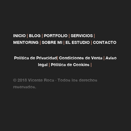
INICIO
|
BLOG
|
PORTFOLIO
|
SERVICIOS
|
MENTORING
|
SOBRE MI
|
EL ESTUDIO
|
CONTACTO
Política de Privacidad
|
Condiciones de Venta
|
Aviso
legal
|
Pólitica de Cookies
|
© 2018 Vicente Roca · Todos los derechos
reservados.