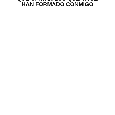
HAN FORMADO CONMIGO
“
Antes de conocer a Vicente había estado
en otros cursos pero después de conocerlo
a él por fin he encontrado una forma de
avanzar dentro de mi estilo. Vicente te
motiva y te empuja para que cada día seas
mejor y así te ayuda a acercarte cada día un
poquito más a tu sueño”