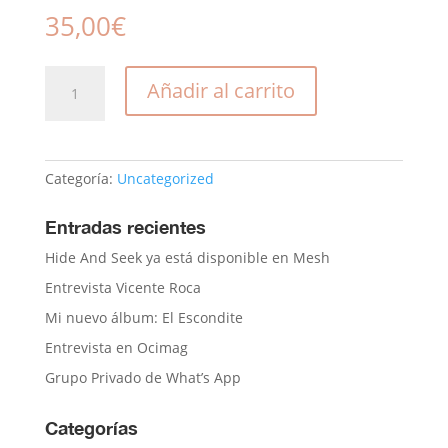
35,00
€
Vinilo
Añadir al carrito
"El
escondite"
cantidad
Categoría:
Uncategorized
Entradas recientes
Hide And Seek ya está disponible en Mesh
Entrevista Vicente Roca
Mi nuevo álbum: El Escondite
Entrevista en Ocimag
Grupo Privado de What’s App
Categorías