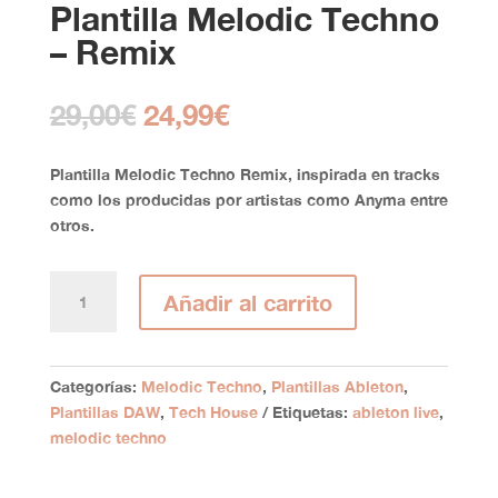
Plantilla Melodic Techno
– Remix
El
El
29,00
€
24,99
€
precio
precio
original
actual
Plantilla
Melodic Techno Remix
, inspirada en tracks
era:
es:
como los producidas por artistas como Anyma entre
29,00€.
24,99€.
otros.
Plantilla
Añadir al carrito
Melodic
Techno
-
Remix
Categorías:
Melodic Techno
,
Plantillas Ableton
,
cantidad
Plantillas DAW
,
Tech House
Etiquetas:
ableton live
,
melodic techno