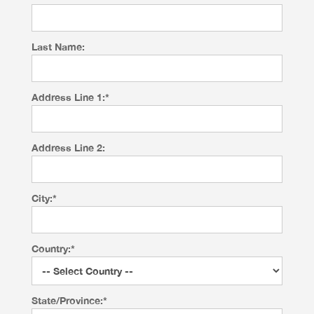
Last Name:
Address Line 1:*
Address Line 2:
City:*
Country:*
State/Province:*