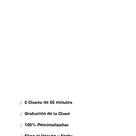
√
5 Clases de 55 minutos
√
Grabación de la Clase
√
100% Personalizadas
√
Elige el Horario y Fecha