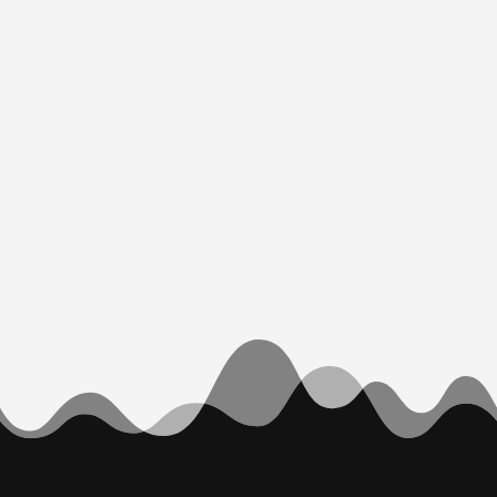
Acceso a un grupo privado de
Whatsapp
Un grupo donde responderé a tus dudas y
donde entre todos nos ayudaremos
Plantilla de producción
Plantilla preparada con grupos y envios, para
que puedas producir más rápidamente.
Disponible para
Live, Logic, FL Studio y
Studio One.