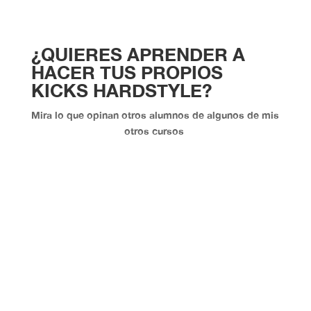
¿QUIERES APRENDER A
HACER TUS PROPIOS
KICKS HARDSTYLE?
Mira lo que opinan otros alumnos de algunos de mis
otros cursos
“
Vicente ha sido uno de los mejores
profesores que he tenido y el único que me