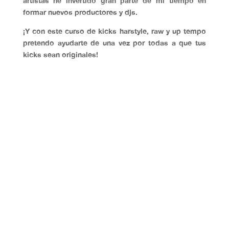
artistas he invertido gran parte de mi tiempo en
formar nuevos productores y djs.
¡Y con este curso de kicks harstyle, raw y up tempo
pretendo ayudarte de una vez por todas a que tus
kicks sean originales!
¿QUÉ VAS A APRENDER EN
ESTE
DE KICKS
HARDSTYLE Y RAW STYLE?