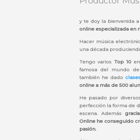
Productor Musi
y te doy la bienvenida 
online especializada en 
Hacer música electrónic
una década produciendo 
Tengo varios
Top 10
e
famosa del mundo de 
también he dado
clase
online a más de 500 al
He pasado por diverso
perfección la forma de 
escena. Además
graci
Online he conseguido cr
pasión.