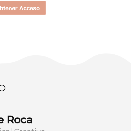
btener Acceso
O
e Roca