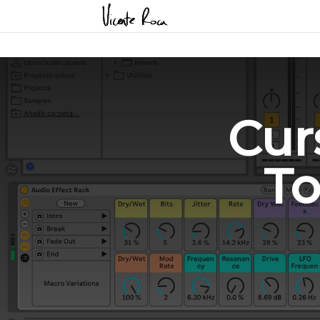
Cur
To